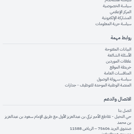
opens in new window
سياسة الخصوصية
opens in new window
المركز الإعلامي
opens in new window
المشاركة الإلكترونية
opens in new window
سياسة حرية المعلومات
روابط مهمة
opens in new window
البيانات المفتوحة
opens in new window
الأسئلة الشائعة
opens in new window
علاقات الموردين
opens in new window
خريطة الموقع
opens in new window
المنافسات العامة
opens in new window
سياسة سهولة الوصول
opens in new window
المنصة الوطنية الموحدة للتوظيف - جدارات
الاتصال والدعم
opens in new window
اتصل بنا
حي النخيل - تقاطع الأمير تركي بن عبدالعزيز الأول مع طريق الإمام سعود بن عبدالعزيز
بن محمد
صندوق البريد 75606 – الرياض 11588