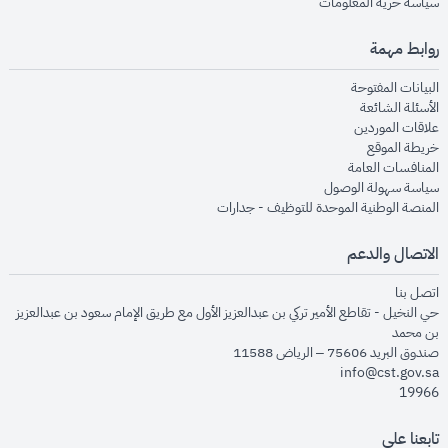
opens in new window
سياسة حرية المعلومات
روابط مهمة
opens in new window
البيانات المفتوحة
opens in new window
الأسئلة الشائعة
opens in new window
علاقات الموردين
opens in new window
خريطة الموقع
opens in new window
المنافسات العامة
opens in new window
سياسة سهولة الوصول
opens in new window
المنصة الوطنية الموحدة للتوظيف - جدارات
الاتصال والدعم
opens in new window
اتصل بنا
حي النخيل - تقاطع الأمير تركي بن عبدالعزيز الأول مع طريق الإمام سعود بن عبدالعزيز
بن محمد
صندوق البريد 75606 – الرياض 11588
info@cst.gov.sa
19966
تابعنا على