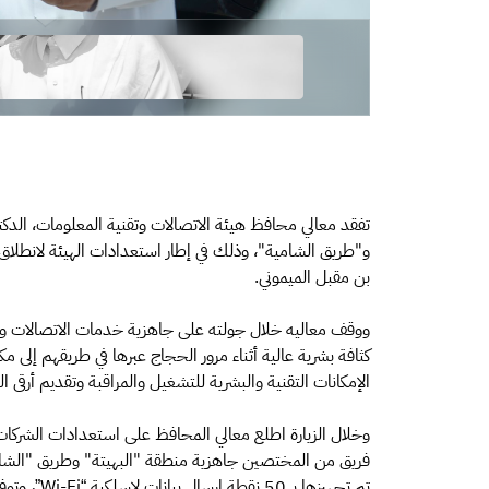
تفقد معالي محافظ هيئة الاتصالات وتقنية المعلومات، الدكتو
و"طريق الشامية"، وذلك في إطار استعدادات الهيئة لانطلا
بن مقبل الميموني.
ووقف معاليه خلال جولته على جاهزية خدمات الاتصالات وتقن
كثافة بشرية عالية أثناء مرور الحجاج عبرها في طريقهم إلى 
الإمكانات التقنية والبشرية للتشغيل والمراقبة وتقديم أرقى 
وخلال الزيارة اطلع معالي المحافظ على استعدادات الشركات
فريق من المختصين جاهزية منطقة "البهيتة" وطريق "الشامية"
تم تجهيزها بـ 50 نقطة إرسال بيانات لاسلكية “Wi-Fi”، وتوفير أربع أبراج اتصال تدعم تقنية الجيل الرابع.