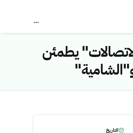
لاتصالات" يطمئن
و"الشامية"
التاريخ