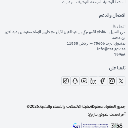
opens in new window
المنصة الوطنية الموحدة للتوظيف - جدارات
الاتصال والدعم
opens in new window
اتصل بنا
حي النخيل - تقاطع الأمير تركي بن عبدالعزيز الأول مع طريق الإمام سعود بن عبدالعزيز
بن محمد
صندوق البريد 75606 – الرياض 11588
info@cst.gov.sa
19966
تابعنا على
opens in new window
opens in new window
opens in new window
opens in new window
opens in new window
opens in new window
opens in new window
جميع الحقوق محفوظة.
هيئة الاتصالات والفضاء والتقنية
2026©
.
آخر تحديث للموقع بتاريخ: