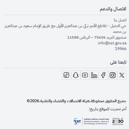
الاتصال والدعم
opens in new window
اتصل بنا
حي النخيل - تقاطع الأمير تركي بن عبدالعزيز الأول مع طريق الإمام سعود بن عبدالعزيز
بن محمد
صندوق البريد 75606 – الرياض 11588
info@cst.gov.sa
19966
تابعنا على
opens in new window
opens in new window
opens in new window
opens in new window
opens in new window
opens in new window
opens in new window
جميع الحقوق محفوظة.
هيئة الاتصالات والفضاء والتقنية
2026©
.
آخر تحديث للموقع بتاريخ:
opens in new window
opens in new window