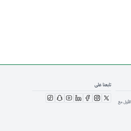
تابعنا على
opens in new window
opens in new window
opens in new window
opens in new window
opens in new window
opens in new window
opens in new window
الأول مع