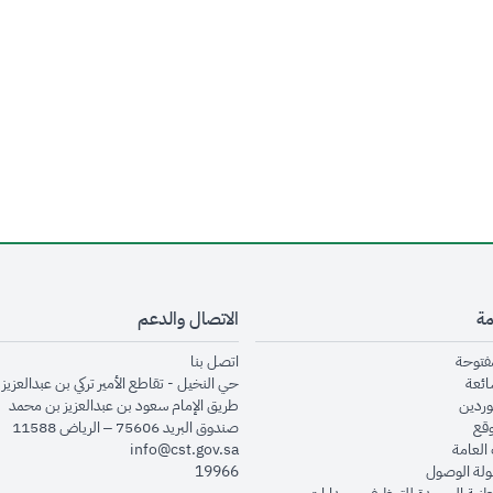
مة
الاتصال والدعم
opens in new window
opens in new window
مفتوحة
اتصل بنا
opens in new window
ائعة
حي النخيل - تقاطع الأمير تركي بن عبدالعزيز 
opens in new window
وردين
طريق الإمام سعود بن عبدالعزيز بن محمد
opens in new window
وقع
صندوق البريد 75606 – الرياض 11588
opens in new window
العامة
info@cst.gov.sa
opens in new window
لة الوصول
19966
opens in new window