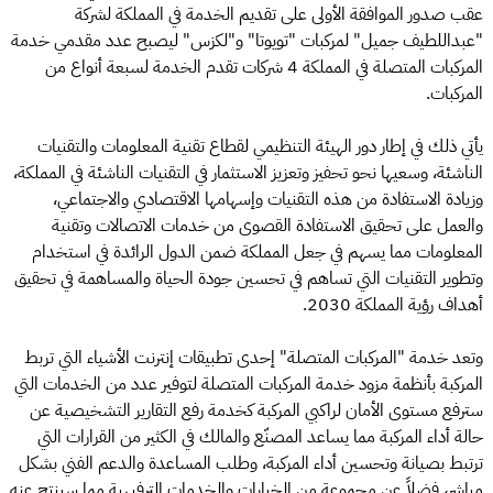
عقب صدور الموافقة الأولى على تقديم الخدمة في المملكة لشركة
"عبداللطيف جميل" لمركبات "تويوتا" و"لكزس" ليصبح عدد مقدمي خدمة
المركبات المتصلة في المملكة 4 شركات تقدم الخدمة لسبعة أنواع من
المركبات.
يأتي ذلك في إطار دور الهيئة التنظيمي لقطاع تقنية المعلومات والتقنيات
الناشئة، وسعيها نحو تحفيز وتعزيز الاستثمار في التقنيات الناشئة في المملكة،
وزيادة الاستفادة من هذه التقنيات وإسهامها الاقتصادي والاجتماعي،
والعمل على تحقيق الاستفادة القصوى من خدمات الاتصالات وتقنية
المعلومات مما يسهم في جعل المملكة ضمن الدول الرائدة في استخدام
وتطوير التقنيات التي تساهم في تحسين جودة الحياة والمساهمة في تحقيق
أهداف رؤية المملكة 2030.
وتعد خدمة "المركبات المتصلة" إحدى تطبيقات إنترنت الأشياء التي تربط
المركبة بأنظمة مزود خدمة المركبات المتصلة لتوفير عدد من الخدمات التي
سترفع مستوى الأمان لراكبي المركبة كخدمة رفع التقارير التشخيصية عن
حالة أداء المركبة مما يساعد المصنّع والمالك في الكثير من القرارات التي
ترتبط بصيانة وتحسين أداء المركبة، وطلب المساعدة والدعم الفني بشكل
مباشر، فضلاً عن مجموعة من الخيارات والخدمات الترفيهية مما سينتج عنه