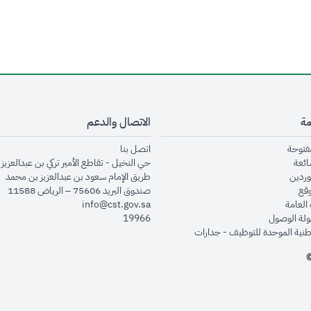
مة
الاتصال والدعم
opens in new window
opens in new window
مفتوحة
اتصل بنا
opens in new window
ائعة
حي النخيل - تقاطع الأمير تركي بن عبدالعزيز 
opens in new window
وردين
طريق الإمام سعود بن عبدالعزيز بن محمد
opens in new window
وقع
صندوق البريد 75606 – الرياض 11588
opens in new window
العامة
info@cst.gov.sa
opens in new window
لة الوصول
19966
opens in new window
طنية الموحدة للتوظيف - جدارات