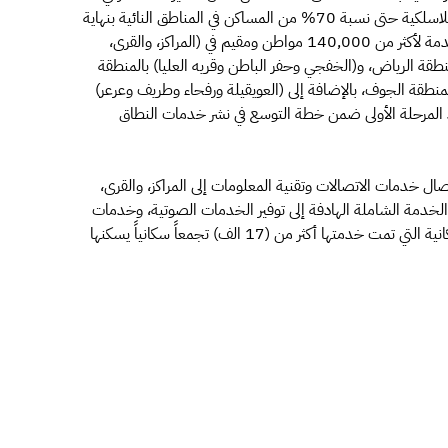
البنى التحتية، وزيادة نسبة تغطية شبكات النطاق العريض اللاسلكية حتى نسبة 70% من المساكن في المناطق النائية بنهاية
العام 2020م مضيفاً بأن هذا المشروع يستهدف توفير الخدمة لأكثر من 140,000 مواطن ومقيم في (المراكز، والقرى،
عة ورماح) بمنطقة الرياض، و(الخفجي وحفر الباطن وقريه العليا) بالمنطقة
نطقة الجوف، بالإضافة إلى (العويقيلة ورفحاء وطريف وعرعر)
د المرحلة الأولى ضمن خطة التوسع في نشر خدمات النطاق
ال خدمات الاتصالات وتقنية المعلومات إلى المراكز، والقرى،
 الخدمة الشاملة الهادفة إلى توفير الخدمات الصوتية، وخدمات
الإنترنت للأماكن النائية، حيث تجاوز مجموع التجمعات السكانية التي تمت خدمتها أكثر من (17 الف) تجمعاً سكانياً يسكنها