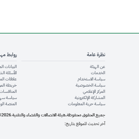
نظرة عامة
روابط مه
opens in new window
عن الهيئة
البيانات ال
opens in new window
الخدمات
الأسئلة الش
opens in new window
سياسة الاستخدام
علاقات الم
opens in new window
سياسة الخصوصية
خريطة الم
opens in new window
المركز الإعلامي
المنافسات 
opens in new window
المشاركة الإلكترونية
سياسة سهو
opens in new window
سياسة حرية المعلومات
المنصة الو
جميع الحقوق محفوظة.
هيئة الاتصالات والفضاء والتقنية
2026©
.
آخر تحديث للموقع بتاريخ: