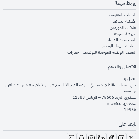
روابط مهمة
opens in new window
البيانات المفتوحة
opens in new window
الأسئلة الشائعة
opens in new window
علاقات الموردين
opens in new window
خريطة الموقع
opens in new window
المنافسات العامة
opens in new window
سياسة سهولة الوصول
opens in new window
المنصة الوطنية الموحدة للتوظيف - جدارات
الاتصال والدعم
opens in new window
اتصل بنا
حي النخيل - تقاطع الأمير تركي بن عبدالعزيز الأول مع طريق الإمام سعود بن عبدالعزيز
بن محمد
صندوق البريد 75606 – الرياض 11588
info@cst.gov.sa
19966
تابعنا على