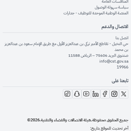
opens in new window
المنافسات العامة
opens in new window
سياسة سهولة الوصول
opens in new window
المنصة الوطنية الموحدة للتوظيف - جدارات
الاتصال والدعم
opens in new window
اتصل بنا
حي النخيل - تقاطع الأمير تركي بن عبدالعزيز الأول مع طريق الإمام سعود بن عبدالعزيز
بن محمد
صندوق البريد 75606 – الرياض 11588
info@cst.gov.sa
19966
تابعنا على
opens in new window
opens in new window
opens in new window
opens in new window
opens in new window
opens in new window
opens in new window
جميع الحقوق محفوظة.
هيئة الاتصالات والفضاء والتقنية
2026©
.
آخر تحديث للموقع بتاريخ: