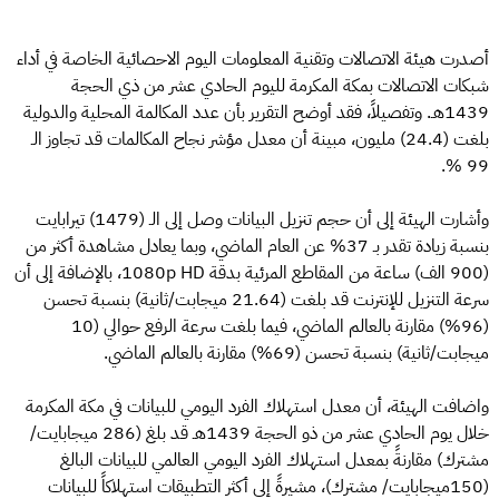
أصدرت هيئة الاتصالات وتقنية المعلومات اليوم الاحصائية الخاصة في أداء
شبكات الاتصالات بمكة المكرمة لليوم الحادي عشر من ذي الحجة
1439هـ. وتفصيلاً، فقد أوضح التقرير بأن عدد المكالمة المحلية والدولية
بلغت (24.4) مليون، مبينة أن معدل مؤشر نجاح المكالمات قد تجاوز الـ
99 %.
وأشارت الهيئة إلى أن حجم تنزيل البيانات وصل إلى الـ (1479) تيرابايت
بنسبة زيادة تقدر بـ 37% عن العام الماضي، وبما يعادل مشاهدة أكثر من
(900 الف) ساعة من المقاطع المرئية بدقة 1080p HD، بالإضافة إلى أن
سرعة التنزيل للإنترنت قد بلغت (21.64 ميجابت/ثانية) بنسبة تحسن
(96%) مقارنة بالعالم الماضي، فيما بلغت سرعة الرفع حوالي (10
ميجابت/ثانية) بنسبة تحسن (69%) مقارنة بالعالم الماضي.
واضافت الهيئة، أن معدل استهلاك الفرد اليومي للبيانات في مكة المكرمة
خلال يوم الحادي عشر من ذو الحجة 1439هـ قد بلغ (286 ميجابايت/
مشترك) مقارنةً بمعدل استهلاك الفرد اليومي العالمي للبيانات البالغ
(150ميجابايت/ مشترك)، مشيرةً إلى أكثر التطبيقات استهلاكاً للبيانات