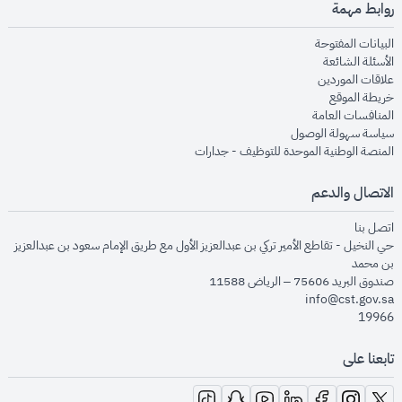
روابط مهمة
opens in new window
البيانات المفتوحة
opens in new window
الأسئلة الشائعة
opens in new window
علاقات الموردين
opens in new window
خريطة الموقع
opens in new window
المنافسات العامة
opens in new window
سياسة سهولة الوصول
opens in new window
المنصة الوطنية الموحدة للتوظيف - جدارات
الاتصال والدعم
opens in new window
اتصل بنا
حي النخيل - تقاطع الأمير تركي بن عبدالعزيز الأول مع طريق الإمام سعود بن عبدالعزيز
بن محمد
صندوق البريد 75606 – الرياض 11588
info@cst.gov.sa
19966
تابعنا على