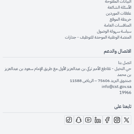
opens in new window
البيانات المفتوحة
opens in new window
الأسئلة الشائعة
opens in new window
علاقات الموردين
opens in new window
خريطة الموقع
opens in new window
المنافسات العامة
opens in new window
سياسة سهولة الوصول
opens in new window
المنصة الوطنية الموحدة للتوظيف - جدارات
الاتصال والدعم
opens in new window
اتصل بنا
حي النخيل - تقاطع الأمير تركي بن عبدالعزيز الأول مع طريق الإمام سعود بن عبدالعزيز
بن محمد
صندوق البريد 75606 – الرياض 11588
info@cst.gov.sa
19966
تابعنا على
opens in new window
opens in new window
opens in new window
opens in new window
opens in new window
opens in new window
opens in new window