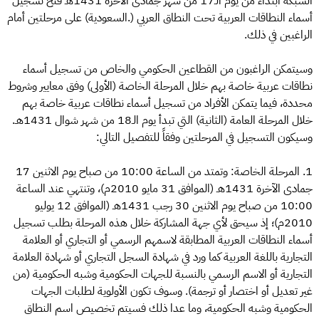
الشبكة ابتداء من يوم الـ17 من شهر جمادى الآخرة 1431هـ فتح تسجيل
أسماء النطاقات العربية تحت النطاق العربي (.السعودية) على مرحلتين أمام
الراغبين في ذلك.
وسيتمكن الراغبون من القطاعين الحكومي والخاص من تسجيل أسماء
نطاقات عربية خاصة بهم خلال المرحلة الخاصة (الأولى) وفق معايير وشروط
محددة، فيما يتمكن الأفراد من تسجيل أسماء نطاقات عربية خاصة بهم
خلال المرحلة العامة (الثانية) التي تبدأ يوم الـ18 من شهر شوال 1431هـ.
وسيكون التسجيل في المرحلتين وفقاً للتفصيل التالي:
1. المرحلة الخاصة: وتمتد من الساعة 10:00 من صباح يوم الاثنين 17
جمادى الآخرة 1431هـ (الموافق 31 مايو 2010م)، وتنتهي عند الساعة
10:00 من صباح يوم الاثنين 30 رجب 1431هـ (الموافق 12 يوليو
2010م)؛ إذ سيحق لأي جهة المشاركة خلال هذه المرحلة بطلب تسجيل
أسماء النطاقات العربية المطابقة لاسمهم الرسمي أو التجاري أو العلامة
التجارية باللغة العربية كما ورد في شهادة السجل التجاري أو شهادة العلامة
التجارية أو الاسم الرسمي بالنسبة للجهات الحكومية وشبه الحكومية (من
غير تعديل أو اختصار أو ترجمة). وسوف تكون الأولوية لطلبات الجهات
الحكومية وشبه الحكومية، وما عدا ذلك فسيتم تخصيص اسم النطاق