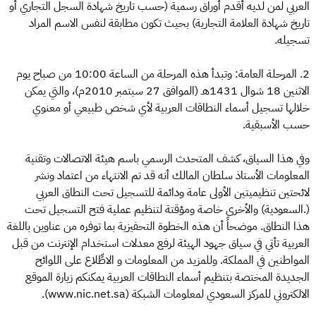
العربي لمن لديه أقدم أوراق رسمية (حسب تاريخ شهادة السجل التجاري أو
تاريخ شهادة العلامة التجارية) بحيث تكون مطابقة لنفس الاسم المراد
تسجيله.
2. المرحلة العامة: وتبدأ هذه المرحلة من الساعة 10:00 من صباح يوم
الاثنين 18 شوال 1431هـ (الموافق 27 سبتمبر 2010م)، والتي يمكن
خلالها تسجيل أسماء النطاقات العربية لأي شخص طبيعي أو معنوي
حسب الأسبقية.
وفي هذا السياق، كشف المتحدث الرسمي باسم هيئة الاتصالات وتقنية
المعلومات الأستاذ سلطان المالك أنه قد تم الانتهاء من اعتماد ونشر
لائحتين تنظيميتين الأولى عامة ودائمة للتسجيل تحت النطاق العربي
(.السعودية) والأخرى خاصة ومؤقتة لتنظيم عملية فتح التسجيل تحت
هذا النطاق. موضحاً أن هذه الخطوة التحفيزية بما توفره من عناوين باللغة
العربية تأتي في سياق جهود الهيئة لرفع معدلات استخدام الإنترنت من قبل
المواطنين في المملكة. وللمزيد من المعلومات و الاطِّلاع على اللوائح
الجديدة المختصة بتنظيم أسماء النطاقات العربية يمكنكم زيارة الموقع
الالكتروني للمركز السعودي لمعلومات الشبكة (www.nic.net.sa).