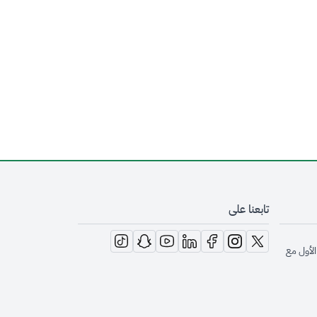
تابعنا على
opens in new window
opens in new window
opens in new window
opens in new window
opens in new window
opens in new window
opens in new window
الأول مع