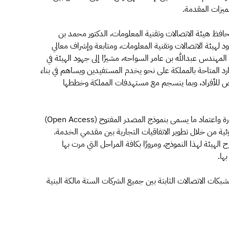
ميزات المقدمة.
ي محافظ هيئة الاتصالات وتقنية المعلومات، الدكتور محمد بن
د لهيئة الاتصالات وتقنية المعلومات، ومتابعة وإشراف معالي
المهندس عبدالله بن عامر السواحه، مشيرًا إلى جهود الهيئة في
رد المتاحة بالمملكة على نحو يخدم المستفيدين ويساهم في بناء
يض للأفراد، وبما ينسجم مع مستهدفات المملكة وخططها
وأكد معالي الدكتور التميمي، بأن الهيئة من خلال هذه المبادرة واعتماد ما يسمى بنموذج المصدر المفتوح (Open Access)
وئية من خلال تطوير الاتفاقيات التجارية بين مقدمي الخدمة.
هيئة لهذا النموذج، ومرورًا بكافة المراحل التي مرت بها
ها.
ت الاتصالات الثابتة بين جميع الشركات الستة مالكة البنية