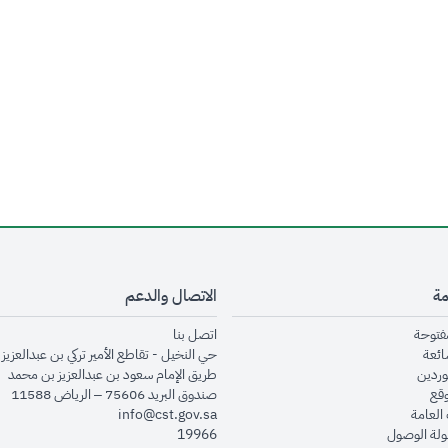
مة
الاتصال والدعم
opens in new window
opens in new window
مفتوحة
اتصل بنا
opens in new window
ائعة
حي النخيل - تقاطع الأمير تركي بن عبدالعزيز 
opens in new window
وردين
طريق الإمام سعود بن عبدالعزيز بن محمد
opens in new window
وقع
صندوق البريد 75606 – الرياض 11588
opens in new window
العامة
info@cst.gov.sa
opens in new window
لة الوصول
19966