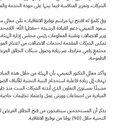
الشركات، وتعزيز المنافسة فيما بينها على جودة الخدمة والم
وفي كلمةٍ له افتتح بها مراسم توقيع الاتفاقيات؛ ثمَّن معال
سعود التميمي، دعم القيادة الرشيدة –حفظها الله- اللامحدو
وزير الاتصالات وتقنية المعلومات رئيس مجلس إدارة الهيئة، 
تمكين الشركات المقدمة لخدمات الاتصالات من اغتنام الموا
مجتمعٍ رقمي مترابط، عبر زيادة وصول شبكات النطاق العر
الطموحة.
تهدف إلى زيادة فاعلية استخدام البنية التحتية للألياف الض
مشيدًا بمستوى التعاون الذي أبدته الشركات الست منذ طرح ال
المبادرة من اجتماعات وورش عمل واعتماد تنظيمات خاصة ب
يذكر أن المستخدمين سيتفيدون من فتح النطاق العريض لشبكا
التحتية خلال (90) يومًا من توقيع الاتفاقية.