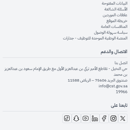
opens in new window
البيانات المفتوحة
opens in new window
الأسئلة الشائعة
opens in new window
علاقات الموردين
opens in new window
خريطة الموقع
opens in new window
المنافسات العامة
opens in new window
سياسة سهولة الوصول
opens in new window
المنصة الوطنية الموحدة للتوظيف - جدارات
الاتصال والدعم
opens in new window
اتصل بنا
حي النخيل - تقاطع الأمير تركي بن عبدالعزيز الأول مع طريق الإمام سعود بن عبدالعزيز
بن محمد
صندوق البريد 75606 – الرياض 11588
info@cst.gov.sa
19966
تابعنا على
opens in new window
opens in new window
opens in new window
opens in new window
opens in new window
opens in new window
opens in new window