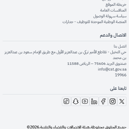
opens in new window
خريطة الموقع
opens in new window
المنافسات العامة
opens in new window
سياسة سهولة الوصول
opens in new window
المنصة الوطنية الموحدة للتوظيف - جدارات
الاتصال والدعم
opens in new window
اتصل بنا
حي النخيل - تقاطع الأمير تركي بن عبدالعزيز الأول مع طريق الإمام سعود بن عبدالعزيز
بن محمد
صندوق البريد 75606 – الرياض 11588
info@cst.gov.sa
19966
تابعنا على
opens in new window
opens in new window
opens in new window
opens in new window
opens in new window
opens in new window
opens in new window
جميع الحقوق محفوظة.
هيئة الاتصالات والفضاء والتقنية
2026©
.