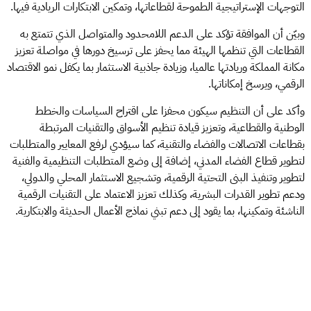
التوجهات الإستراتيجية الطموحة لقطاعاتها، وتمكين الابتكارات الريادية فيها.
وبيّن أن الموافقة تؤكد على الدعم اللامحدود والمتواصل الذي تتمتع به
القطاعات التي تنظمها الهيئة مما يحفز على ترسيخ دورها في مواصلة تعزيز
مكانة المملكة وريادتها عالميا، وزيادة جاذبية الاستثمار بما يكفل نمو الاقتصاد
الرقمي، ويرسخ إمكاناتها.
وأكد على أن التنظيم سيكون محفزا على اقتراح السياسات والخطط
الوطنية والقطاعية، وتعزيز قيادة تنظيم الأسواق والتقنيات المرتبطة
بقطاعات الاتصالات والفضاء والتقنية، كما سيؤدي لرفع المعايير والمتطلبات
لتطوير قطاع الفضاء المدني، إضافة إلى وضع المتطلبات التنظيمية والفنية
لتطوير وتنفيذ البنى التحتية الرقمية، وتشجيع الاستثمار المحلي والدولي،
ودعم تطوير القدرات البشرية، وكذلك تعزيز الاعتماد على التقنيات الرقمية
الناشئة وتمكينها، بما يقود إلى دعم تبني نماذج الأعمال الحديثة والابتكارية.