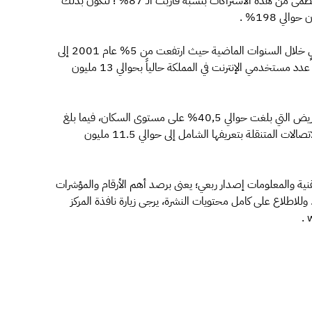
العام 2011. وشكَّلت الاشتراكات مسبقة الدفع الغالبية العظمى من هذه الاشتراكات بنسبة قاربت الـ 87% ؛ لتكون بذلك
ي 198% .
وفيما يتعلق بالإنترنت، زادت نسبة انتشار الإنترنت بمعدلٍ عالٍ خلال السنوات الماضية حيث ارتفعت من 5% عام 2001 إلى
حوالي 46% في نهاية الربع الثالث من العام 2011م. ويقدر عدد مستخدمي الإنترنت في المملكة حالياً بحوالي 13 مليون
وفصلت النشرة نسب النمو والانتشار في خدمات النطاق العريض التي بلغت حوالي 40,5% على مستوى السكان، فيما بلغ
إجمالي الاشتراكات في خدمات النطاق العريض عبر شبكات الاتصالات المتنقلة بتعريفها الشامل إلى حوالي 11.5 مليون
تقنية والمعلومات إصدار ربعي؛ يعنى برصد أهم الأرقام والمؤشرات
وللاطلاع على كامل محتويات النشرة، يرجى زيارة نافذة المركز