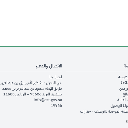
مة
الاتصال والدعم
opens in new window
opens in new window
مفتوحة
اتصل بنا
opens in new window
ائعة
حي النخيل - تقاطع الأمير تركي بن عبدالعزيز 
opens in new window
وردين
طريق الإمام سعود بن عبدالعزيز بن محمد
opens in new window
وقع
صندوق البريد 75606 – الرياض 11588
opens in new window
العامة
info@cst.gov.sa
opens in new window
لة الوصول
19966
opens in new window
طنية الموحدة للتوظيف - جدارات