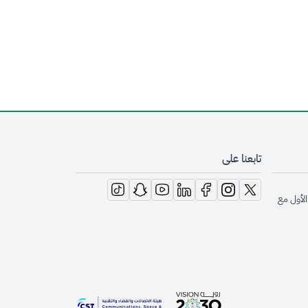
تابعنا على
opens in new window
opens in new window
opens in new window
opens in new window
opens in new window
opens in new window
opens in new window
الأول مع