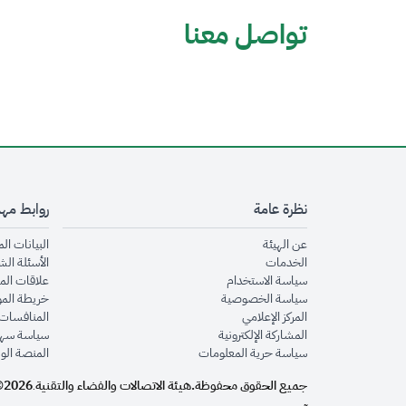
تواصل معنا
نظرة عامة
روابط مه
opens in new window
عن الهيئة
البيانات ال
opens in new window
الخدمات
الأسئلة الش
opens in new window
سياسة الاستخدام
علاقات الم
opens in new window
سياسة الخصوصية
خريطة الم
opens in new window
المركز الإعلامي
المنافسات 
opens in new window
المشاركة الإلكترونية
سياسة سهو
opens in new window
سياسة حرية المعلومات
المنصة الو
جميع الحقوق محفوظة.
هيئة الاتصالات والفضاء والتقنية
2026©
.