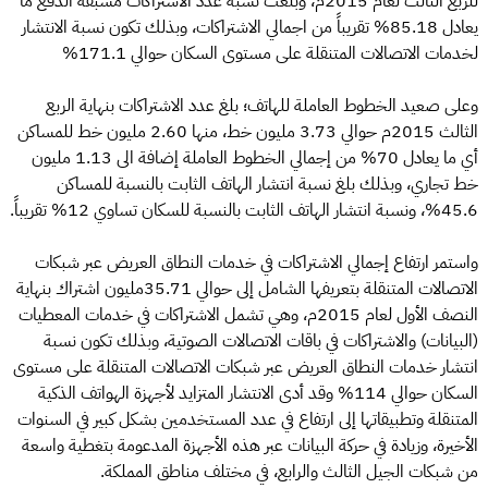
للربع الثالث لعام 2015م، وبلغت نسبة عدد الاشتراكات مسبقة الدفع ما
يعادل 85.18% تقريباً من اجمالي الاشتراكات، وبذلك تكون نسبة الانتشار
لخدمات الاتصالات المتنقلة على مستوى السكان حوالي 171.1%
وعلى صعيد الخطوط العاملة للهاتف؛ بلغ عدد الاشتراكات بنهاية الربع
الثالث 2015م حوالي 3.73 مليون خط، منها 2.60 مليون خط للمساكن
أي ما يعادل 70% من إجمالي الخطوط العاملة إضافة الى 1.13 مليون
خط تجاري، وبذلك بلغ نسبة انتشار الهاتف الثابت بالنسبة للمساكن
45.6%، ونسبة انتشار الهاتف الثابت بالنسبة للسكان تساوي 12% تقريباً.
واستمر ارتفاع إجمالي الاشتراكات في خدمات النطاق العريض عبر شبكات
الاتصالات المتنقلة بتعريفها الشامل إلى حوالي 35.71مليون اشتراك بنهاية
النصف الأول لعام 2015م، وهي تشمل الاشتراكات في خدمات المعطيات
(البيانات) والاشتراكات في باقات الاتصالات الصوتية، وبذلك تكون نسبة
انتشار خدمات النطاق العريض عبر شبكات الاتصالات المتنقلة على مستوى
السكان حوالي 114% وقد أدى الانتشار المتزايد لأجهزة الهواتف الذكية
المتنقلة وتطبيقاتها إلى ارتفاع في عدد المستخدمين بشكل كبير في السنوات
الأخيرة، وزيادة في حركة البيانات عبر هذه الأجهزة المدعومة بتغطية واسعة
من شبكات الجيل الثالث والرابع، في مختلف مناطق المملكة.