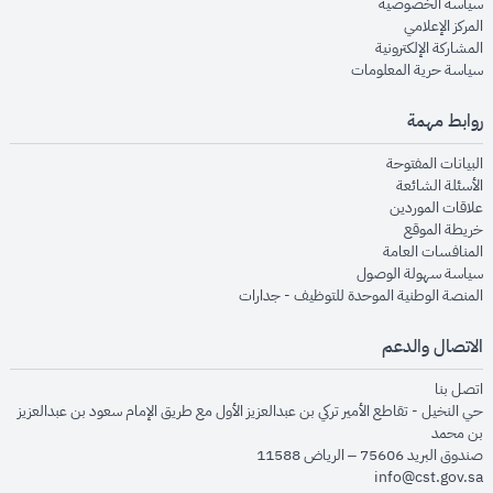
opens in new window
سياسة الخصوصية
opens in new window
المركز الإعلامي
opens in new window
المشاركة الإلكترونية
opens in new window
سياسة حرية المعلومات
روابط مهمة
opens in new window
البيانات المفتوحة
opens in new window
الأسئلة الشائعة
opens in new window
علاقات الموردين
opens in new window
خريطة الموقع
opens in new window
المنافسات العامة
opens in new window
سياسة سهولة الوصول
opens in new window
المنصة الوطنية الموحدة للتوظيف - جدارات
الاتصال والدعم
opens in new window
اتصل بنا
حي النخيل - تقاطع الأمير تركي بن عبدالعزيز الأول مع طريق الإمام سعود بن عبدالعزيز
بن محمد
صندوق البريد 75606 – الرياض 11588
info@cst.gov.sa