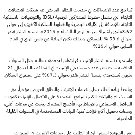
كما بلغ عدد الاشتراكات في خدمات النطاق العريض عبر شبكات الاتصالات
الثابتة؛ التي تشمل خطوط المشتركين الرقمية (DSL) والتوصيلات اللاسلكية
الثابتة، بالإضافة إلى الألياف البصرية والخطوط السلكية الأخرى؛ إلى حوالي
3.62مليون اشتراك بنهاية الربع الثالث لعام 2015م، بنسبة انتشار تقدر
بحوالي 53.6 % للمساكن. وبذلك تكون الزيادة عن نفس الربع في العام
السابق حوالي 25.4%
واستمرت نسبة انتشار الإنترنت في ارتفاعها بمعدلات عالية خلال السنوات
الماضية حيث يقدر عدد مستخدمي الإنترنت في المملكة حالياً بحوالي 21
مليون مُستخدم، بنسبة انتشار تقدر بحوالي 67.3% على مستوى السكان.
ويلحظ زيادة الطلب على خدمات الإنترنت والنطاق العريض مؤخراً، مع
الاستخدام والارتباط الكبير بالبرامج المعتمدة على الاتصال بالإنترنت كقنوات
التواصل الاجتماعي والارتباط بها، فأصبح المشترك يبحث عن سرعات أعلى،
وسعات تحميل أكبر؛ فزادت كمية البيانات المستخدمة في السنوات القليلة
الماضية.
ومن المتوقع استمرار ازدياد الطلب على خدمات الإنترنت في السنوات