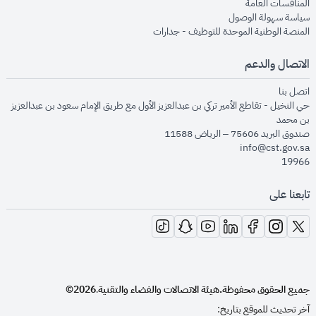
opens in new window
المنافسات العامة
opens in new window
سياسة سهولة الوصول
opens in new window
المنصة الوطنية الموحدة للتوظيف - جدارات
الاتصال والدعم
opens in new window
اتصل بنا
حي النخيل - تقاطع الأمير تركي بن عبدالعزيز الأول مع طريق الإمام سعود بن عبدالعزيز
بن محمد
صندوق البريد 75606 – الرياض 11588
info@cst.gov.sa
19966
تابعنا على
opens in new window
opens in new window
opens in new window
opens in new window
opens in new window
opens in new window
opens in new window
جميع الحقوق محفوظة.
هيئة الاتصالات والفضاء والتقنية
2026©
.
آخر تحديث للموقع بتاريخ: