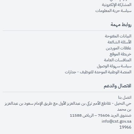
opens in new window
المشاركة الإلكترونية
opens in new window
سياسة حرية المعلومات
روابط مهمة
opens in new window
البيانات المفتوحة
opens in new window
الأسئلة الشائعة
opens in new window
علاقات الموردين
opens in new window
خريطة الموقع
opens in new window
المنافسات العامة
opens in new window
سياسة سهولة الوصول
opens in new window
المنصة الوطنية الموحدة للتوظيف - جدارات
الاتصال والدعم
opens in new window
اتصل بنا
حي النخيل - تقاطع الأمير تركي بن عبدالعزيز الأول مع طريق الإمام سعود بن عبدالعزيز
بن محمد
صندوق البريد 75606 – الرياض 11588
info@cst.gov.sa
19966