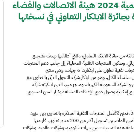
على منصة منتدى التقنية الرقمية 2024 هيئة الاتصالات والفضاء
بجائزة الابتكار التعاوني في نسختها
الثة من جائزة الابتكار التعاوني، والتي أطلقتها بهدف تشجيع
ئي، وتمكين المنتجات التقنية المحلية، إلى جانب دعم المنتجات
التقنية المحلية للمنافسة عالميا، حيث أعلنت عن فوز 3 منتجات تقنية تعاوَن على ابتكارها 6 جهات، وهي منتج
لسلة الكتل، وهو من ابتكار شركة التحول الذكي بالتعاون مع
والشركة السعودية للكهرباء، ومنتج منير، الذي ابتكرته شركة
سيع إمكانية وصول ذوي الإعاقات المختلفة وكبار السن لمحتوى
يذكر أن جائزة الابتكار التعاوني، والتي دشنتها الهيئة عام 2022، تمنح لأفضل المنتجات التقنية المبتكرة بالتعاون بين مزود
الخدمة والمستخدم النهائي، حيث شهدت الجائزة خلال العامين الماضيين تسجيل أكثر من 200 منتج تعاوني، فاز منها
صناعة هذه المنتجات بين جهات حكومية، وشركات عالمية، وشركات