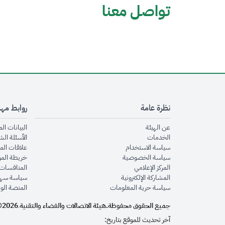
تواصل معنا
نظرة عامة
روابط مه
opens in new window
عن الهيئة
البيانات ال
opens in new window
الخدمات
الأسئلة الش
opens in new window
سياسة الاستخدام
علاقات الم
opens in new window
سياسة الخصوصية
خريطة الم
opens in new window
المركز الإعلامي
المنافسات 
opens in new window
المشاركة الإلكترونية
سياسة سهو
opens in new window
سياسة حرية المعلومات
المنصة الو
جميع الحقوق محفوظة.
هيئة الاتصالات والفضاء والتقنية
2026©
.
آخر تحديث للموقع بتاريخ: