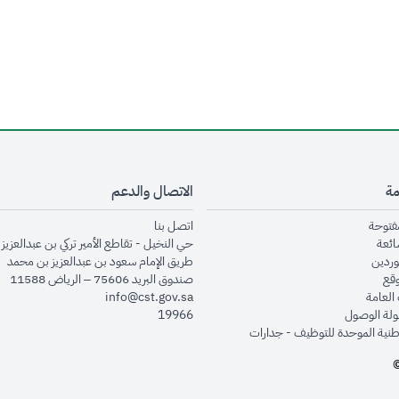
مة
الاتصال والدعم
opens in new window
opens in new window
مفتوحة
اتصل بنا
opens in new window
ائعة
حي النخيل - تقاطع الأمير تركي بن عبدالعزيز 
opens in new window
وردين
طريق الإمام سعود بن عبدالعزيز بن محمد
opens in new window
وقع
صندوق البريد 75606 – الرياض 11588
opens in new window
العامة
info@cst.gov.sa
opens in new window
لة الوصول
19966
opens in new window
طنية الموحدة للتوظيف - جدارات