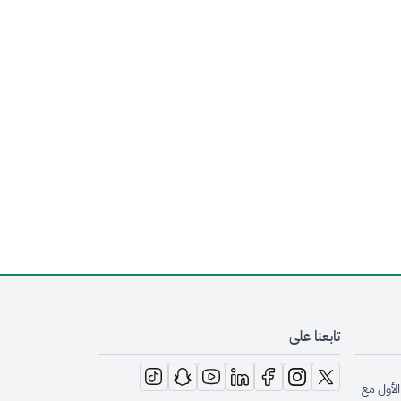
تابعنا على
opens in new window
opens in new window
opens in new window
opens in new window
opens in new window
opens in new window
opens in new window
الأول مع