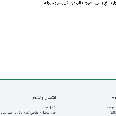
لية التي يجريها ضيوف الرحمن بكل يسر وسهولة.
مة
الاتصال والدعم
opens in new window
opens in new window
مفتوحة
اتصل بنا
opens in new window
ائعة
حي النخيل - تقاطع الأمير تركي بن عبدالعزيز 