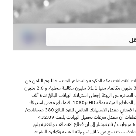
ات الاتصالات بمكة المكرمة والمشاعر المقدسة لليوم الثامن من
ذي الحجة 1445هــ، حيث بلغ إجمالي عدد المكالمات 33.7 مليون مكالمة، منها 31.1 مليون مكالمة محلية، و 2.6 مليون
مكالمة دولية، بنسبة نجاح بلغت 99%وتضمنت الإحصاءات الصادرة عن الهيئة إجمالي استهلاك البيانات البالغ 6.3 ألف
تيرابايت، بما يعادل مشاهدة أكثر من 2.58 مليون ساعة من المقاطع المرئية بدقة 1080p HD، فيما بلغ معدل استهلاك
الفرد اليومي للبيانات (867.53 ميجابايت/ مشترك)، متجاوزا ضعفي معدل الاستهلاك العالمي للفرد البالغ 380 ميجابايت/
مشترك.وفيما يتعلق بمؤشرات الإنترنت المتنقل أظهرت الإحصاءات أن معدل سرعات تحميل البيانات بلغت 432.09
ميجابت/ثانية، بينما وصل معدل سرعات رفع البيانات 58.35 ميجابت / ثانية.يشار إلى أن قطاع الاتصالات والتقنية يلبي
يادة، حيث يتيح من خلال تجهيزاته التقنية وكوادره البشرية