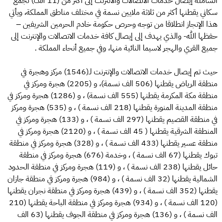
الشاملة إيصال خدمات الاتصالات والانترنت إلى أكثر من (11 الف) تجمع
سكاني يقطنها أكثر من ثلاثة ملايين نسمة في مختلف مناطق المملكة، ويأتي
هذا الإنجاز انطلاقا من توجه وحرص حكومة خادم الحرمين الشريفين –
حفظها الله- والذي يهدف إلى إيصال كافة خدمات الاتصالات والإنترنت إلى
جميع القري والهجر لاسيما النائية منها، وفي جميع أنحاء المملكة .
حيث تم إيصال خدمات الاتصالات والإنترنت لـ(1546) مركز وهجرة في
منطقة الرياض يقطنها (506 الف نسمة)، و (2205) هجرة ومركز في
منطقة مكة المكرمة يقطنها (555 الف نسمة) ، و (1286) هجرة ومركز في
منطقة المدينة المنورة يقطنها (218 الف نسمة ) ، و (535) هجرة ومركز
في منطقة القصيم يقطنها (297 الف نسمة ) ، و (133) هجرة ومركز في
المنطقة الشرقية يقطنها ( 45 الف نسمة ) ، و (2120) هجرة ومركز في
منطقة عسير يقطنها (433 الف نسمة ) ، و (328) هجرة ومركز في منطقة
تبوك يقطنها (67 الف نسمة ) ، وخدمة (676) هجرة ومركز في منطقة
حائل يقطنها (238 الف نسمة ) ، و (119) هجرة ومركز في منطقة الحدود
الشمالية يقطنها (32 الف نسمة ) ، و (984) هجرة ومركز في منطقة جازان
يقطنها (352 الف نسمة ) ، و (439) هجرة ومركز في منطقة نجران يقطنها
(120 الف نسمة ) ، و (934) هجرة ومركز في منطقة الباحة يقطنها (210
الف نسمة ) ، و (136) هجرة ومركز في منطقة الجوف يقطنها (63 الف