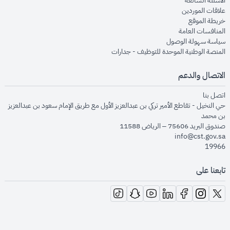
الأسئلة الشائعة
opens in new window
علاقات الموردين
opens in new window
خريطة الموقع
opens in new window
المنافسات العامة
opens in new window
سياسة سهولة الوصول
opens in new window
المنصة الوطنية الموحدة للتوظيف - جدارات
الاتصال والدعم
opens in new window
اتصل بنا
حي النخيل - تقاطع الأمير تركي بن عبدالعزيز الأول مع طريق الإمام سعود بن عبدالعزيز
بن محمد
صندوق البريد 75606 – الرياض 11588
info@cst.gov.sa
19966
تابعنا على
opens in new window
opens in new window
opens in new window
opens in new window
opens in new window
opens in new window
opens in new window