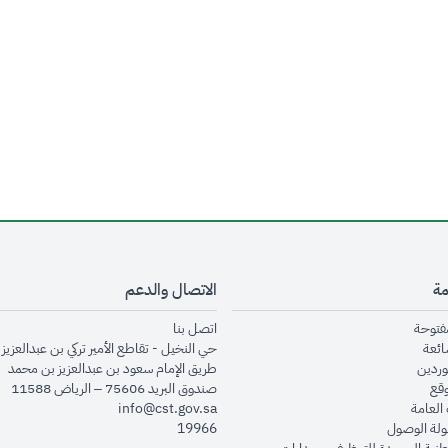
مة
الاتصال والدعم
opens in new window
opens in new window
مفتوحة
اتصل بنا
opens in new window
ائعة
حي النخيل - تقاطع الأمير تركي بن عبدالعزيز 
opens in new window
وردين
طريق الإمام سعود بن عبدالعزيز بن محمد
opens in new window
وقع
صندوق البريد 75606 – الرياض 11588
opens in new window
العامة
info@cst.gov.sa
opens in new window
لة الوصول
19966
opens in new window