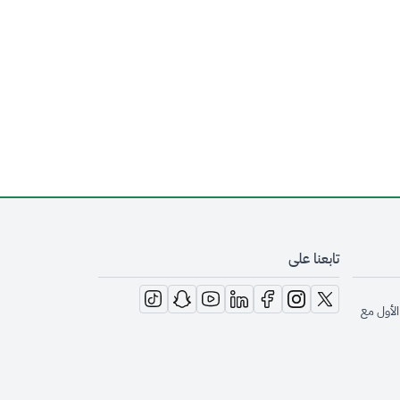
تابعنا على
opens in new window
opens in new window
opens in new window
opens in new window
opens in new window
opens in new window
opens in new window
الأول مع