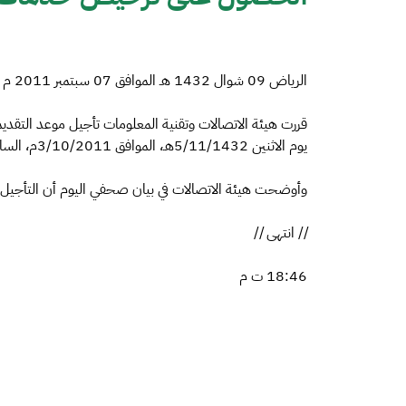
الرياض 09 شوال 1432 هـ الموافق 07 سبتمبر 2011 م واس
قررت هيئة الاتصالات وتقنية المعلومات تأجيل موعد التق
يوم الاثنين 5/11/1432هـ، الموافق 3/10/2011م، الساعة 2:30 بعد الظهر بدلاً من الموعد السابق.
وأوضحت هيئة الاتصالات في بيان صحفي اليوم أن التأجيل تم
// انتهى //
18:46 ت م