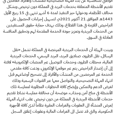
الوطني للتنافسية عن بدء المهلة التصحيحية للمنشآت والأفراد العاملين في
تقديم الأنشطة المتعلقة بخدمات البريد في المملكة دون ترخيص وبشكل
مخالف للأنظمة، ودخولها حيز التنفيذ لمدة 6 أشهر تنتهي في 15 ربيع الأول
1443هـ الموافق 21 أكتوبر 2021م، لتسهيل إجراءات الحصول على
التراخيص اللازمة في هذا القطاع، وذلك بهدف حماية حقوق المستفيدين
من الخدمات البريدية وتعزيز جودة الخدمة المقدمة لهم وتحقيق المنافسة
العادلة في السوق.
وبينت الهيئة أن الخدمات البريدية المرخصة في المملكة تشمل «نقل
الرسائل، نقل الطرود، صناديق البريد، البريد الرسمي، الخدمات البريدية
المالية، محطات الطرود، وخدمات التوصيل عبر المنصات الإلكترونية» لافتة
إلى أن إصدار التراخيص يتم عبر موقعها الإلكتروني، ودعت كافة مقدمي
الخدمة غير المرخصين من المنشآت والأفراد إلى تصحيح أوضاعهم قبل
انتهاء المهلة التصحيحية، والتواصل معها عبر القنوات الرسمية وذلك
لغرض الدعم والتمكين وإيضاح كافة الخطوات المطلوبة لممارسة تلك
الأنشطة في مناخ آمن وجذاب، موضحة أن مخالفة ممارسة نشاط تقديم
خدمات الأنشطة البريدية في المملكة من دون ترخيص عقب انتهاء المهلة
یُعرض المنشأة الى العقوبات والغرامات المقررة نظاماً لدى كافة الأجھزة
الحكومیة، والتي قد تصل الى الغرامات المالیة وعقوبات إغلاق السجل