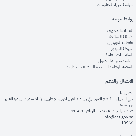
opens in new window
سياسة حرية المعلومات
روابط مهمة
opens in new window
البيانات المفتوحة
opens in new window
الأسئلة الشائعة
opens in new window
علاقات الموردين
opens in new window
خريطة الموقع
opens in new window
المنافسات العامة
opens in new window
سياسة سهولة الوصول
opens in new window
المنصة الوطنية الموحدة للتوظيف - جدارات
الاتصال والدعم
opens in new window
اتصل بنا
حي النخيل - تقاطع الأمير تركي بن عبدالعزيز الأول مع طريق الإمام سعود بن عبدالعزيز
بن محمد
صندوق البريد 75606 – الرياض 11588
info@cst.gov.sa
19966