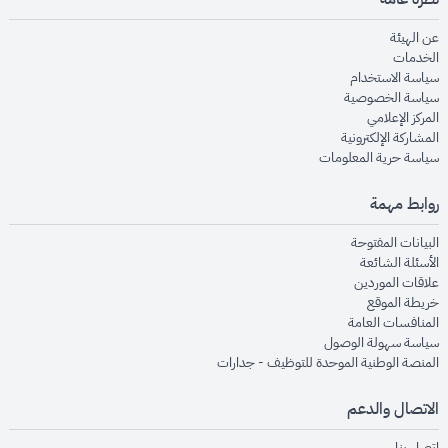
opens in new window
عن الهيئة
opens in new window
الخدمات
opens in new window
سياسة الاستخدام
opens in new window
سياسة الخصوصية
opens in new window
المركز الإعلامي
opens in new window
المشاركة الإلكترونية
opens in new window
سياسة حرية المعلومات
روابط مهمة
opens in new window
البيانات المفتوحة
opens in new window
الأسئلة الشائعة
opens in new window
علاقات الموردين
opens in new window
خريطة الموقع
opens in new window
المنافسات العامة
opens in new window
سياسة سهولة الوصول
opens in new window
المنصة الوطنية الموحدة للتوظيف - جدارات
الاتصال والدعم
opens in new window
اتصل بنا