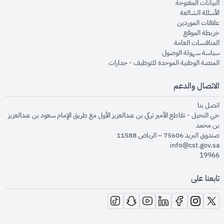
opens in new window
البيانات المفتوحة
opens in new window
الأسئلة الشائعة
opens in new window
علاقات الموردين
opens in new window
خريطة الموقع
opens in new window
المنافسات العامة
opens in new window
سياسة سهولة الوصول
opens in new window
المنصة الوطنية الموحدة للتوظيف - جدارات
الاتصال والدعم
opens in new window
اتصل بنا
حي النخيل - تقاطع الأمير تركي بن عبدالعزيز الأول مع طريق الإمام سعود بن عبدالعزيز
بن محمد
صندوق البريد 75606 – الرياض 11588
info@cst.gov.sa
19966
تابعنا على
opens in new window
opens in new window
opens in new window
opens in new window
opens in new window
opens in new window
opens in new window