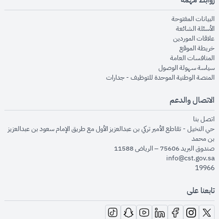
opens in new window
البيانات المفتوحة
opens in new window
الأسئلة الشائعة
opens in new window
علاقات الموردين
opens in new window
خريطة الموقع
opens in new window
المنافسات العامة
opens in new window
سياسة سهولة الوصول
opens in new window
المنصة الوطنية الموحدة للتوظيف - جدارات
الاتصال والدعم
opens in new window
اتصل بنا
حي النخيل - تقاطع الأمير تركي بن عبدالعزيز الأول مع طريق الإمام سعود بن عبدالعزيز
بن محمد
صندوق البريد 75606 – الرياض 11588
info@cst.gov.sa
19966
تابعنا على
opens in new window
opens in new window
opens in new window
opens in new window
opens in new window
opens in new window
opens in new window