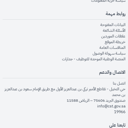
opens in new window
سياسة حرية المعلومات
روابط مهمة
opens in new window
البيانات المفتوحة
opens in new window
الأسئلة الشائعة
opens in new window
علاقات الموردين
opens in new window
خريطة الموقع
opens in new window
المنافسات العامة
opens in new window
سياسة سهولة الوصول
opens in new window
المنصة الوطنية الموحدة للتوظيف - جدارات
الاتصال والدعم
opens in new window
اتصل بنا
حي النخيل - تقاطع الأمير تركي بن عبدالعزيز الأول مع طريق الإمام سعود بن عبدالعزيز
بن محمد
صندوق البريد 75606 – الرياض 11588
info@cst.gov.sa
19966
تابعنا على