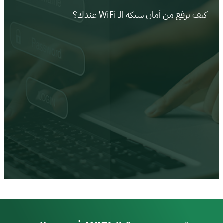
كيف ترفع من أمان شبكة الـ WiFi عندك؟