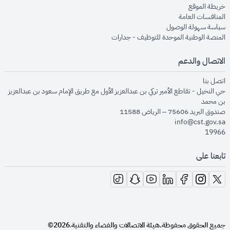
opens in new window
خريطة الموقع
opens in new window
المنافسات العامة
opens in new window
سياسة سهولة الوصول
opens in new window
المنصة الوطنية الموحدة للتوظيف - جدارات
الاتصال والدعم
opens in new window
اتصل بنا
حي النخيل - تقاطع الأمير تركي بن عبدالعزيز الأول مع طريق الإمام سعود بن عبدالعزيز
بن محمد
صندوق البريد 75606 – الرياض 11588
info@cst.gov.sa
19966
تابعنا على
opens in new window
opens in new window
opens in new window
opens in new window
opens in new window
opens in new window
opens in new window
جميع الحقوق محفوظة.
هيئة الاتصالات والفضاء والتقنية
2026©
.