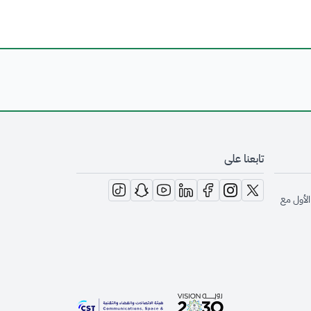
تابعنا على
opens in new window
opens in new window
opens in new window
opens in new window
opens in new window
opens in new window
opens in new window
الأول مع