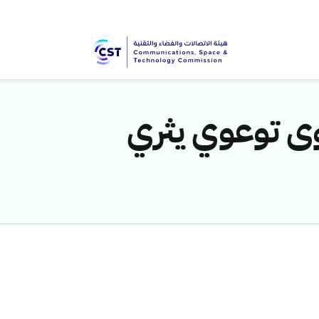
وى توعوي يثري