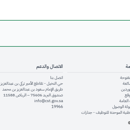
مة
الاتصال والدعم
opens in new window
opens in new window
مفتوحة
اتصل بنا
opens in new window
ائعة
حي النخيل - تقاطع الأمير تركي بن عبدالعزيز 
opens in new window
وردين
طريق الإمام سعود بن عبدالعزيز بن محمد
opens in new window
وقع
صندوق البريد 75606 – الرياض 11588
opens in new window
العامة
info@cst.gov.sa
opens in new window
لة الوصول
19966
opens in new window
طنية الموحدة للتوظيف - جدارات