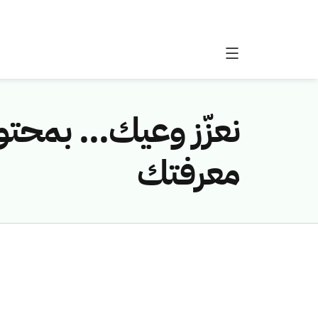
نعزّز وعيك... بمحت
معرفتك