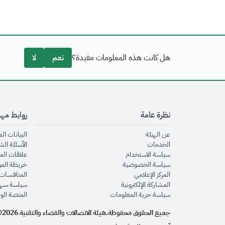
هل كانت هذه المعلومات مفيدة؟
نعم
لا
نظرة عامة
روابط مه
opens in new window
عن الهيئة
البيانات ال
opens in new window
الخدمات
الأسئلة الش
opens in new window
سياسة الاستخدام
علاقات الم
opens in new window
سياسة الخصوصية
خريطة الم
opens in new window
المركز الإعلامي
المنافسات 
opens in new window
المشاركة الإلكترونية
سياسة سهو
opens in new window
سياسة حرية المعلومات
المنصة الو
جميع الحقوق محفوظة.
هيئة الاتصالات والفضاء والتقنية
2026©
.