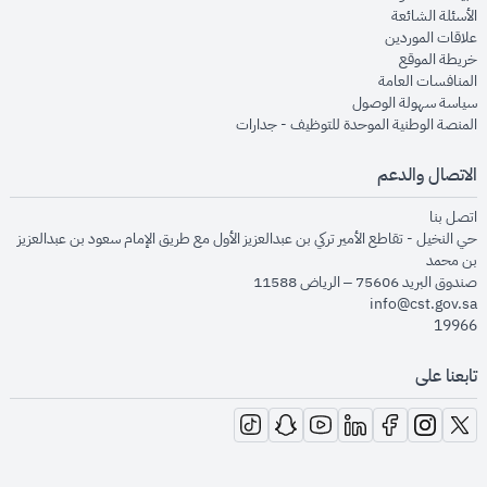
opens in new window
الأسئلة الشائعة
opens in new window
علاقات الموردين
opens in new window
خريطة الموقع
opens in new window
المنافسات العامة
opens in new window
سياسة سهولة الوصول
opens in new window
المنصة الوطنية الموحدة للتوظيف - جدارات
الاتصال والدعم
opens in new window
اتصل بنا
حي النخيل - تقاطع الأمير تركي بن عبدالعزيز الأول مع طريق الإمام سعود بن عبدالعزيز
بن محمد
صندوق البريد 75606 – الرياض 11588
info@cst.gov.sa
19966
تابعنا على
opens in new window
opens in new window
opens in new window
opens in new window
opens in new window
opens in new window
opens in new window