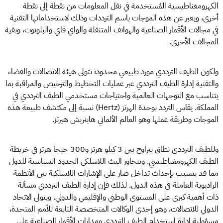
الكهرومغناطيسية المُستخدمة في نقل المعلومات من نقطة إلى نقطة
أخرى، ويعبر عن هذه الموجات باسم الترددات وذلك لاستخداماتها التقنية
في مجالات الأقمار الصناعية والهواتف المتنقلة والواي فاي والبلوتوث، وبقية
المجالات الأخرى.
ولكون الطيف الترددي مورد طبيعي محدود؛ تتولى هيئة الاتصالات والفضاء
والتقنية إدارة الطيف الترددي عبر عمليات التخطيط والترخيص والمراقبة بما
يتناسب مع التوجهات العالمية واحتياجات مستخدمي الطيف الترددي في
المملكة. يقاس التردد بوحدة الهرتز (Hertz) نسبة إلى مكتشف طبيعة هذه
الموجات وطريقة عملها وهو العالم الألماني هاينريش هيرتز.
وللطيف الترددي نطاق يتراوح بين 3 كيلو هرتز و300 جيجا هرتز في خريطة
الطيف الكهرومغناطيسي. ويتجاوز البث اللاسلكي الحدود السياسية للدول
مما قد يتسبب بإحداث تداخل ضار على الإشارات اللاسلكية بين الأنظمة
الراديوية العاملة في هذه الدول. لذلك فإن إدارة الطيف الترددي مسألة
ذات أهمية كبرى على المستوى الوطني والإقليمي والدولي. ويتولى الاتحاد
الدولي للاتصالات، وهو إحدى الوكالات المتخصصة التابعة للأمم المتحدة،
مسؤولية إدارة استخدام الطيف الترددي ومدارات الأقمار الصناعية على