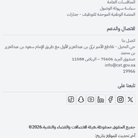
opens in new window
المنافسات العامة
opens in new window
سياسة سهولة الوصول
opens in new window
المنصة الوطنية الموحدة للتوظيف - جدارات
الاتصال والدعم
opens in new window
اتصل بنا
حي النخيل - تقاطع الأمير تركي بن عبدالعزيز الأول مع طريق الإمام سعود بن عبدالعزيز
بن محمد
صندوق البريد 75606 – الرياض 11588
info@cst.gov.sa
19966
تابعنا على
opens in new window
opens in new window
opens in new window
opens in new window
opens in new window
opens in new window
opens in new window
جميع الحقوق محفوظة.
هيئة الاتصالات والفضاء والتقنية
2026©
.
آخر تحديث للموقع بتاريخ: