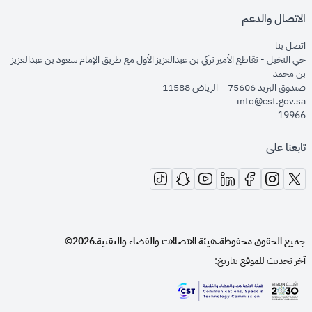
الاتصال والدعم
opens in new window
اتصل بنا
حي النخيل - تقاطع الأمير تركي بن عبدالعزيز الأول مع طريق الإمام سعود بن عبدالعزيز
بن محمد
صندوق البريد 75606 – الرياض 11588
info@cst.gov.sa
19966
تابعنا على
opens in new window
opens in new window
opens in new window
opens in new window
opens in new window
opens in new window
opens in new window
جميع الحقوق محفوظة.
هيئة الاتصالات والفضاء والتقنية
2026©
.
آخر تحديث للموقع بتاريخ:
opens in new window
opens in new window