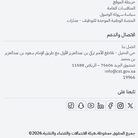
opens in new window
خريطة الموقع
opens in new window
المنافسات العامة
opens in new window
سياسة سهولة الوصول
opens in new window
المنصة الوطنية الموحدة للتوظيف - جدارات
الاتصال والدعم
opens in new window
اتصل بنا
حي النخيل - تقاطع الأمير تركي بن عبدالعزيز الأول مع طريق الإمام سعود بن عبدالعزيز
بن محمد
صندوق البريد 75606 – الرياض 11588
info@cst.gov.sa
19966
تابعنا على
opens in new window
opens in new window
opens in new window
opens in new window
opens in new window
opens in new window
opens in new window
جميع الحقوق محفوظة.
هيئة الاتصالات والفضاء والتقنية
2026©
.