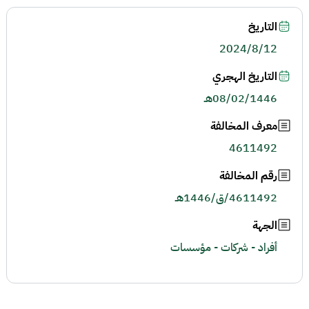
التاريخ
2024/8/12
التاريخ الهجري
08/02/1446هـ
معرف المخالفة
4611492
رقم المخالفة
4611492/ق/1446هـ
الجهة
أفراد - شركات - مؤسسات