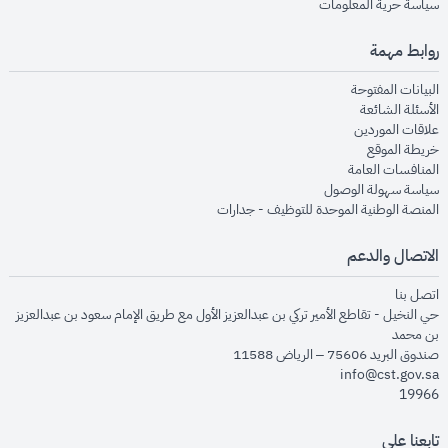
opens in new window
سياسة حرية المعلومات
روابط مهمة
opens in new window
البيانات المفتوحة
opens in new window
الأسئلة الشائعة
opens in new window
علاقات الموردين
opens in new window
خريطة الموقع
opens in new window
المنافسات العامة
opens in new window
سياسة سهولة الوصول
opens in new window
المنصة الوطنية الموحدة للتوظيف - جدارات
الاتصال والدعم
opens in new window
اتصل بنا
حي النخيل - تقاطع الأمير تركي بن عبدالعزيز الأول مع طريق الإمام سعود بن عبدالعزيز
بن محمد
صندوق البريد 75606 – الرياض 11588
info@cst.gov.sa
19966
تابعنا على