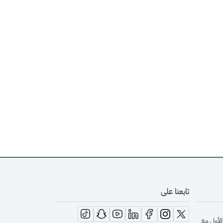
تابعنا على
opens in new window
opens in new window
opens in new window
opens in new window
opens in new window
opens in new window
opens in new window
الأول مع