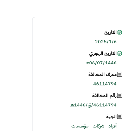
التاريخ
2025/1/6
التاريخ الهجري
06/07/1446هـ
معرف المخالفة
46114794
رقم المخالفة
46114794/ق/1446هـ
الجهة
أفراد - شركات - مؤسسات