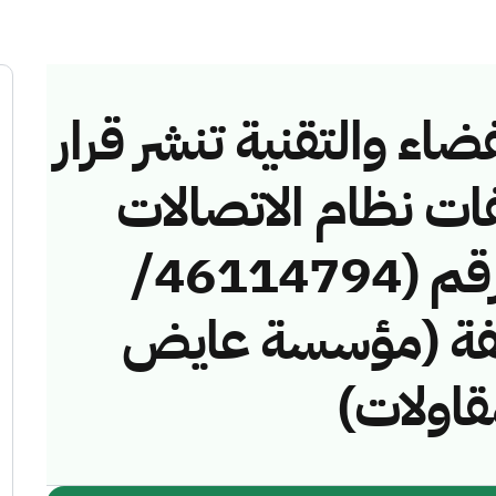
ضاء والتقنية تنشر قرار
فات نظام الاتصالات
وتقنية المعلومات رقم (46114794/
لمخالفة (مؤسسة عايض
قاولات)