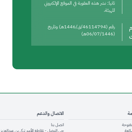
ثانيا: نشر هذه العقوبة في الموقع الإلكتروني
للهيئة.
م
رقم (46114794/ق/1446هـ) وتاريخ
(06/07/1446هـ)
ت
مة
الاتصال والدعم
opens in new window
opens in new window
مفتوحة
اتصل بنا
opens in new window
ائعة
حي النخيل - تقاطع الأمير تركي بن عبدالعزيز 