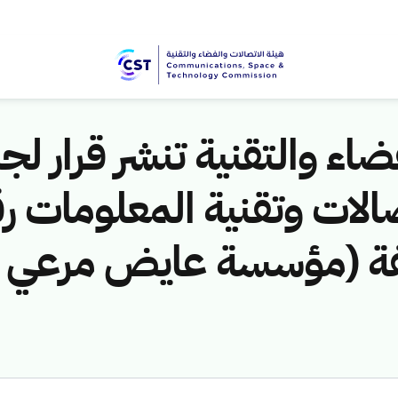
اء والتقنية تنشر قرار لجن
لمخالفة (مؤسسة عايض مرعي 