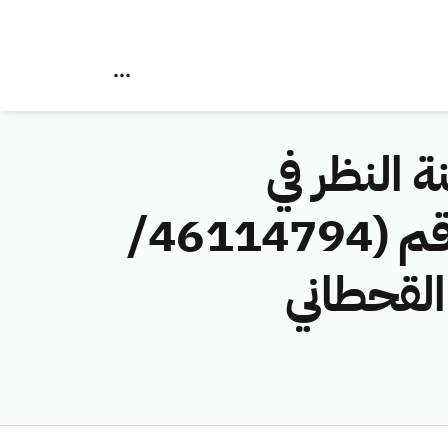
ة النظر في
مخالفات نظام الاتصالات وتقنية المعلومات رقم (46114794/
القحطاني