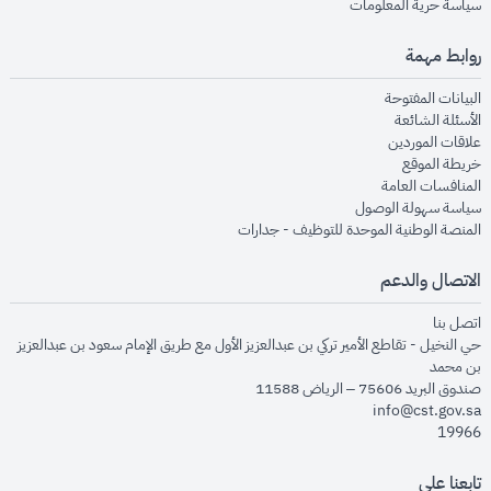
opens in new window
سياسة حرية المعلومات
روابط مهمة
opens in new window
البيانات المفتوحة
opens in new window
الأسئلة الشائعة
opens in new window
علاقات الموردين
opens in new window
خريطة الموقع
opens in new window
المنافسات العامة
opens in new window
سياسة سهولة الوصول
opens in new window
المنصة الوطنية الموحدة للتوظيف - جدارات
الاتصال والدعم
opens in new window
اتصل بنا
حي النخيل - تقاطع الأمير تركي بن عبدالعزيز الأول مع طريق الإمام سعود بن عبدالعزيز
بن محمد
صندوق البريد 75606 – الرياض 11588
info@cst.gov.sa
19966
تابعنا على