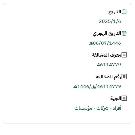
التاريخ
2025/1/6
التاريخ الهجري
06/07/1446هـ
معرف المخالفة
46114779
رقم المخالفة
46114779/ق/1446هـ
الجهة
أفراد - شركات - مؤسسات