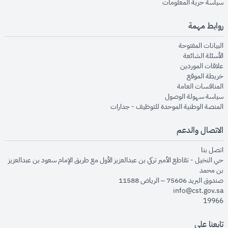
opens in new window
سياسة حرية المعلومات
روابط مهمة
opens in new window
البيانات المفتوحة
opens in new window
الأسئلة الشائعة
opens in new window
علاقات الموردين
opens in new window
خريطة الموقع
opens in new window
المنافسات العامة
opens in new window
سياسة سهولة الوصول
opens in new window
المنصة الوطنية الموحدة للتوظيف - جدارات
الاتصال والدعم
opens in new window
اتصل بنا
حي النخيل - تقاطع الأمير تركي بن عبدالعزيز الأول مع طريق الإمام سعود بن عبدالعزيز
بن محمد
صندوق البريد 75606 – الرياض 11588
info@cst.gov.sa
19966
تابعنا على