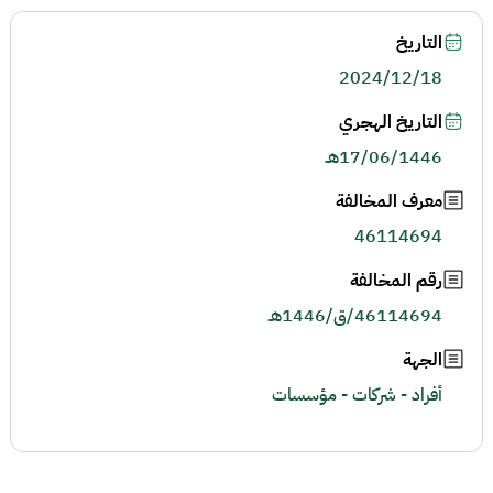
التاريخ
2024/12/18
التاريخ الهجري
17/06/1446هـ
معرف المخالفة
46114694
رقم المخالفة
46114694/ق/1446هـ
الجهة
أفراد - شركات - مؤسسات