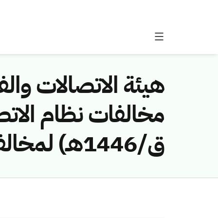
هيئة الاتصالات والفض
ق/1446هـ) لمخالفة (شركة نسر الجزيره للمقاولات)