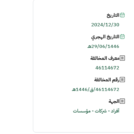
التاريخ
2024/12/30
التاريخ الهجري
29/06/1446هـ
معرف المخالفة
46114672
رقم المخالفة
46114672/ق/1446هـ
الجهة
أفراد - شركات - مؤسسات