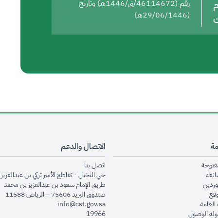
م
رقم (46114672/ق/1446هـ) وتاريخ
(29/06/1446هـ)
ت
مة
الاتصال والدعم
opens in new window
opens in new window
مفتوحة
اتصل بنا
opens in new window
ائعة
حي النخيل - تقاطع الأمير تركي بن عبدالعزيز 
opens in new window
وردين
طريق الإمام سعود بن عبدالعزيز بن محمد
opens in new window
وقع
صندوق البريد 75606 – الرياض 11588
opens in new window
العامة
info@cst.gov.sa
opens in new window
لة الوصول
19966