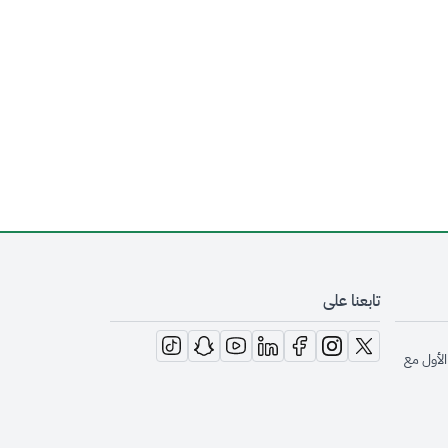
تابعنا على
opens in new window
opens in new window
opens in new window
opens in new window
opens in new window
opens in new window
opens in new window
الأول مع