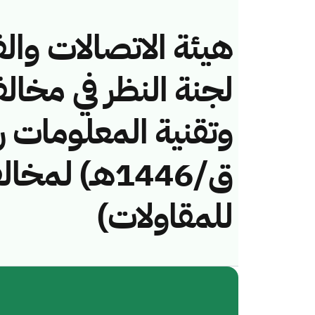
هيئة الاتصالات والف
لجنة النظر في مخال
ق/1446هـ) ل
للمقاولات)