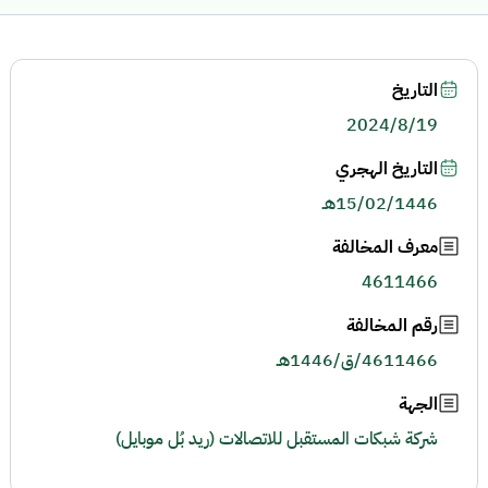
التاريخ
2024/8/19
التاريخ الهجري
15/02/1446هـ
معرف المخالفة
4611466
رقم المخالفة
4611466/ق/1446هـ
الجهة
شركة شبكات المستقبل للاتصالات (ريد بُل موبايل)