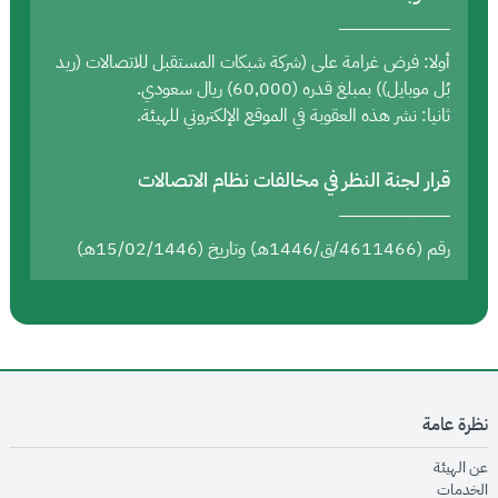
أولا: فرض غرامة على (شركة شبكات المستقبل للاتصالات (ريد
بُل موبايل)) بمبلغ قدره (60,000) ريال سعودي.
ثانيا: نشر هذه العقوبة في الموقع الإلكتروني للهيئة.
قرار لجنة النظر في مخالفات نظام الاتصالات
رقم (4611466/ق/1446هـ) وتاريخ (15/02/1446هـ)
نظرة عامة
opens in new window
عن الهيئة
opens in new window
الخدمات