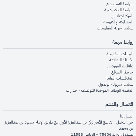
opens in new window
سياسة الاستخدام
opens in new window
سياسة الخصوصية
opens in new window
المركز الإعلامي
opens in new window
المشاركة الإلكترونية
opens in new window
سياسة حرية المعلومات
روابط مهمة
opens in new window
البيانات المفتوحة
opens in new window
الأسئلة الشائعة
opens in new window
علاقات الموردين
opens in new window
خريطة الموقع
opens in new window
المنافسات العامة
opens in new window
سياسة سهولة الوصول
opens in new window
المنصة الوطنية الموحدة للتوظيف - جدارات
الاتصال والدعم
opens in new window
اتصل بنا
حي النخيل - تقاطع الأمير تركي بن عبدالعزيز الأول مع طريق الإمام سعود بن عبدالعزيز
بن محمد
صندوق البريد 75606 – الرياض 11588