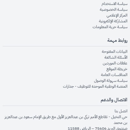
opens in new window
سياسة الاستخدام
opens in new window
سياسة الخصوصية
opens in new window
المركز الإعلامي
opens in new window
المشاركة الإلكترونية
opens in new window
سياسة حرية المعلومات
روابط مهمة
opens in new window
البيانات المفتوحة
opens in new window
الأسئلة الشائعة
opens in new window
علاقات الموردين
opens in new window
خريطة الموقع
opens in new window
المنافسات العامة
opens in new window
سياسة سهولة الوصول
opens in new window
المنصة الوطنية الموحدة للتوظيف - جدارات
الاتصال والدعم
opens in new window
اتصل بنا
حي النخيل - تقاطع الأمير تركي بن عبدالعزيز الأول مع طريق الإمام سعود بن عبدالعزيز
بن محمد
صندوق البريد 75606 – الرياض 11588