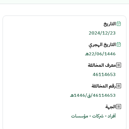
التاريخ
2024/12/23
التاريخ الهجري
22/06/1446هـ
معرف المخالفة
46114653
رقم المخالفة
46114653/ق/1446هـ
الجهة
أفراد - شركات - مؤسسات