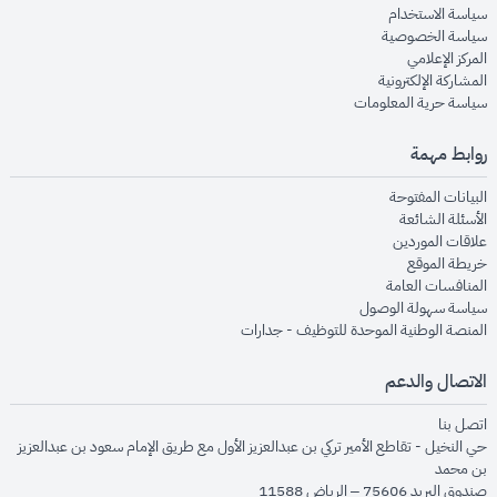
opens in new window
سياسة الاستخدام
opens in new window
سياسة الخصوصية
opens in new window
المركز الإعلامي
opens in new window
المشاركة الإلكترونية
opens in new window
سياسة حرية المعلومات
روابط مهمة
opens in new window
البيانات المفتوحة
opens in new window
الأسئلة الشائعة
opens in new window
علاقات الموردين
opens in new window
خريطة الموقع
opens in new window
المنافسات العامة
opens in new window
سياسة سهولة الوصول
opens in new window
المنصة الوطنية الموحدة للتوظيف - جدارات
الاتصال والدعم
opens in new window
اتصل بنا
حي النخيل - تقاطع الأمير تركي بن عبدالعزيز الأول مع طريق الإمام سعود بن عبدالعزيز
بن محمد
صندوق البريد 75606 – الرياض 11588