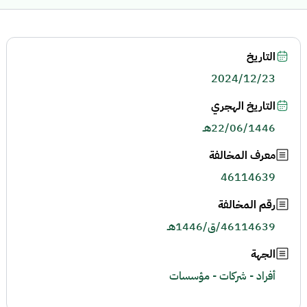
التاريخ
2024/12/23
التاريخ الهجري
22/06/1446هـ
معرف المخالفة
46114639
رقم المخالفة
46114639/ق/1446هـ
الجهة
أفراد - شركات - مؤسسات