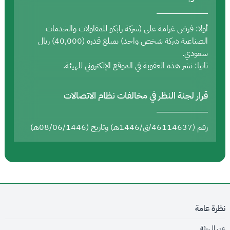
أولا: فرض غرامة على (شركة رابكو للمقاولات والخدمات
الصناعية شركة شخص واحد) بمبلغ قدره (40,000) ريال
سعودي.
ثانيا: نشر هذه العقوبة في الموقع الإلكتروني للهيئة.
قرار لجنة النظر في مخالفات نظام الاتصالات
رقم (46114637/ق/1446هـ) وتاريخ (08/06/1446هـ)
نظرة عامة
opens in new window
عن الهيئة