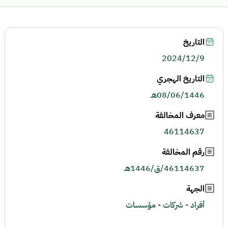
التاريخ
2024/12/9
التاريخ الهجري
08/06/1446هـ
معرف المخالفة
46114637
رقم المخالفة
46114637/ق/1446هـ
الجهة
أفراد - شركات - مؤسسات