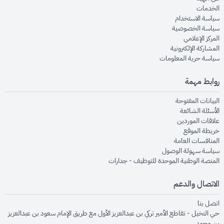
opens in new window
الخدمات
opens in new window
سياسة الاستخدام
opens in new window
سياسة الخصوصية
opens in new window
المركز الإعلامي
opens in new window
المشاركة الإلكترونية
opens in new window
سياسة حرية المعلومات
روابط مهمة
opens in new window
البيانات المفتوحة
opens in new window
الأسئلة الشائعة
opens in new window
علاقات الموردين
opens in new window
خريطة الموقع
opens in new window
المنافسات العامة
opens in new window
سياسة سهولة الوصول
opens in new window
المنصة الوطنية الموحدة للتوظيف - جدارات
الاتصال والدعم
opens in new window
اتصل بنا
حي النخيل - تقاطع الأمير تركي بن عبدالعزيز الأول مع طريق الإمام سعود بن عبدالعزيز
بن محمد