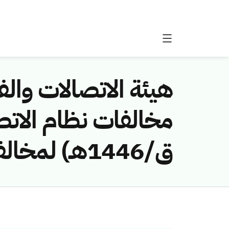
هيئة الاتصالات والفض
ق/1446هـ) لمخالفة (جعموم حمد القحطاني)