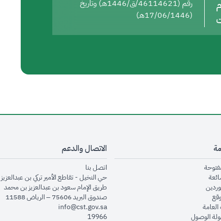
م
رقم (46114621/ق/1446هـ) وتاريخ
(17/06/1446هـ)
ت
مة
الاتصال والدعم
opens in new window
opens in new window
مفتوحة
اتصل بنا
opens in new window
ائعة
حي النخيل - تقاطع الأمير تركي بن عبدالعزيز 
opens in new window
وردين
طريق الإمام سعود بن عبدالعزيز بن محمد
opens in new window
وقع
صندوق البريد 75606 – الرياض 11588
opens in new window
العامة
info@cst.gov.sa
opens in new window
لة الوصول
19966