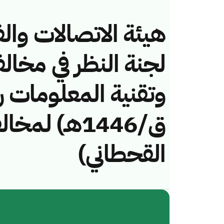
هيئة الاتصالات والف
لجنة النظر في مخال
ق/1446هـ) 
القحطاني)