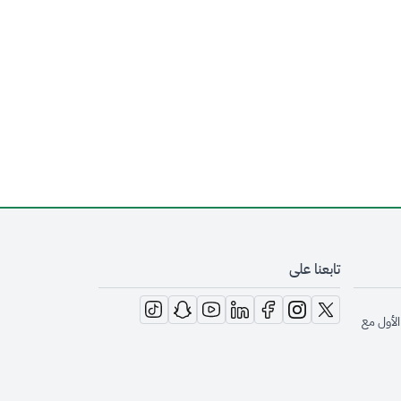
تابعنا على
opens in new window
opens in new window
opens in new window
opens in new window
opens in new window
opens in new window
opens in new window
الأول مع