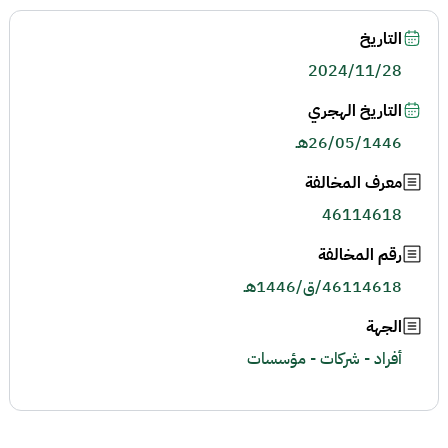
التاريخ
2024/11/28
التاريخ الهجري
26/05/1446هـ
معرف المخالفة
46114618
رقم المخالفة
46114618/ق/1446هـ
الجهة
أفراد - شركات - مؤسسات