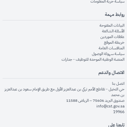
opens in new window
سياسة حرية المعلومات
روابط مهمة
opens in new window
البيانات المفتوحة
opens in new window
الأسئلة الشائعة
opens in new window
علاقات الموردين
opens in new window
خريطة الموقع
opens in new window
المنافسات العامة
opens in new window
سياسة سهولة الوصول
opens in new window
المنصة الوطنية الموحدة للتوظيف - جدارات
الاتصال والدعم
opens in new window
اتصل بنا
حي النخيل - تقاطع الأمير تركي بن عبدالعزيز الأول مع طريق الإمام سعود بن عبدالعزيز
بن محمد
صندوق البريد 75606 – الرياض 11588
info@cst.gov.sa
19966
تابعنا على