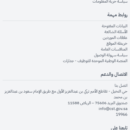
opens in new window
سياسة حرية المعلومات
روابط مهمة
opens in new window
البيانات المفتوحة
opens in new window
الأسئلة الشائعة
opens in new window
علاقات الموردين
opens in new window
خريطة الموقع
opens in new window
المنافسات العامة
opens in new window
سياسة سهولة الوصول
opens in new window
المنصة الوطنية الموحدة للتوظيف - جدارات
الاتصال والدعم
opens in new window
اتصل بنا
حي النخيل - تقاطع الأمير تركي بن عبدالعزيز الأول مع طريق الإمام سعود بن عبدالعزيز
بن محمد
صندوق البريد 75606 – الرياض 11588
info@cst.gov.sa
19966
تابعنا على