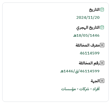
التاريخ
2024/11/20
التاريخ الهجري
18/05/1446هـ
معرف المخالفة
46114599
رقم المخالفة
46114599/ق/1446هـ
الجهة
أفراد - شركات - مؤسسات