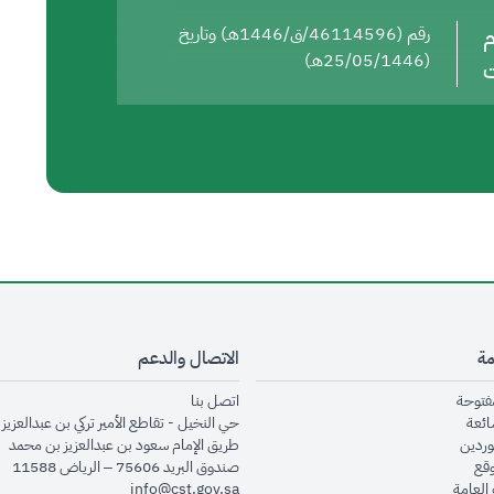
م
رقم (46114596/ق/1446هـ) وتاريخ
(25/05/1446هـ)
ت
مة
الاتصال والدعم
opens in new window
opens in new window
مفتوحة
اتصل بنا
opens in new window
ائعة
حي النخيل - تقاطع الأمير تركي بن عبدالعزيز 
opens in new window
وردين
طريق الإمام سعود بن عبدالعزيز بن محمد
opens in new window
وقع
صندوق البريد 75606 – الرياض 11588
opens in new window
العامة
info@cst.gov.sa