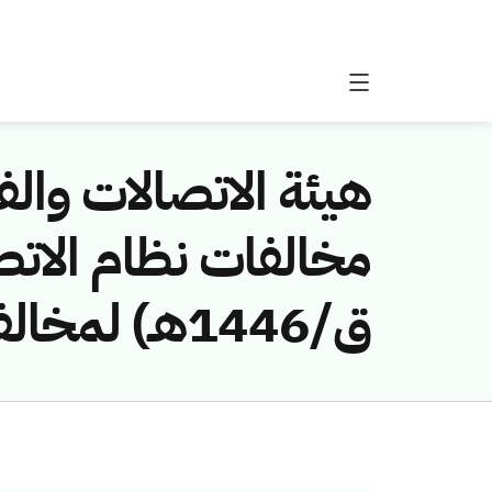
هيئة الاتصالات والفض
ق/1446هـ) لمخالفة (إضاءة المدينة للمقاولات)