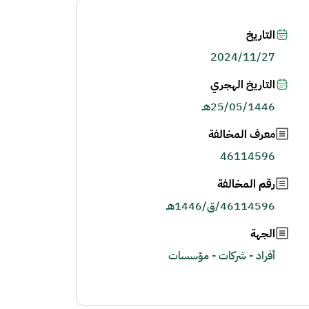
التاريخ
2024/11/27
التاريخ الهجري
25/05/1446هـ
معرف المخالفة
46114596
رقم المخالفة
46114596/ق/1446هـ
الجهة
أفراد - شركات - مؤسسات