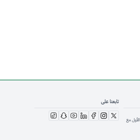
تابعنا على
opens in new window
opens in new window
opens in new window
opens in new window
opens in new window
opens in new window
opens in new window
الأول مع