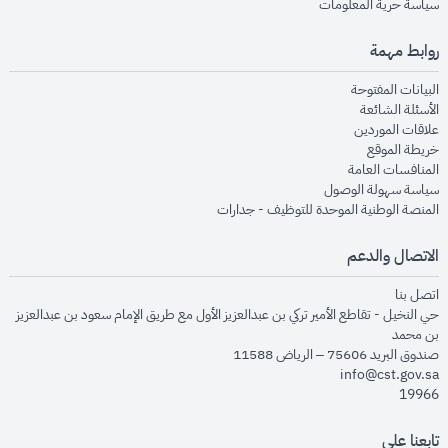
opens in new window
سياسة حرية المعلومات
روابط مهمة
opens in new window
البيانات المفتوحة
opens in new window
الأسئلة الشائعة
opens in new window
علاقات الموردين
opens in new window
خريطة الموقع
opens in new window
المنافسات العامة
opens in new window
سياسة سهولة الوصول
opens in new window
المنصة الوطنية الموحدة للتوظيف - جدارات
الاتصال والدعم
opens in new window
اتصل بنا
حي النخيل - تقاطع الأمير تركي بن عبدالعزيز الأول مع طريق الإمام سعود بن عبدالعزيز
بن محمد
صندوق البريد 75606 – الرياض 11588
info@cst.gov.sa
19966
تابعنا على