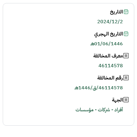
التاريخ
2024/12/2
التاريخ الهجري
01/06/1446هـ
معرف المخالفة
46114578
رقم المخالفة
46114578/ق/1446هـ
الجهة
أفراد - شركات - مؤسسات