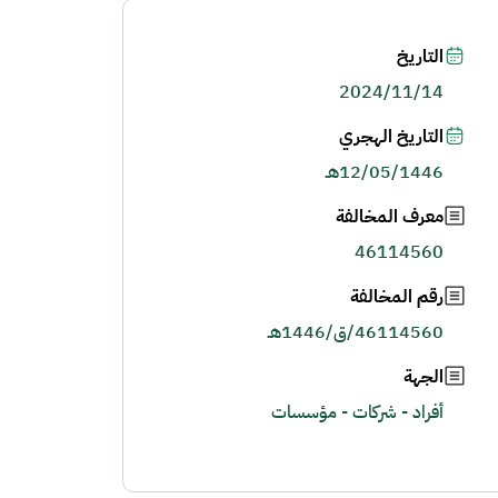
التاريخ
2024/11/14
التاريخ الهجري
12/05/1446هـ
معرف المخالفة
46114560
رقم المخالفة
46114560/ق/1446هـ
الجهة
أفراد - شركات - مؤسسات