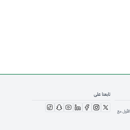
تابعنا على
opens in new window
opens in new window
opens in new window
opens in new window
opens in new window
opens in new window
opens in new window
الأول مع