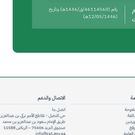
م
رقم (46114560/ق/1446هـ) وتاريخ
(12/05/1446هـ)
ت
مة
الاتصال والدعم
opens in new window
opens in new window
مفتوحة
اتصل بنا
opens in new window
ائعة
حي النخيل - تقاطع الأمير تركي بن عبدالعزيز 
opens in new window
وردين
طريق الإمام سعود بن عبدالعزيز بن محمد
opens in new window
وقع
صندوق البريد 75606 – الرياض 11588
opens in new window
العامة
info@cst.gov.sa