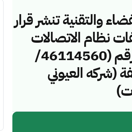
ضاء والتقنية تنشر قرار
فات نظام الاتصالات
وتقنية المعلومات رقم (46114560/
خالفة (شركه العيوني
ت)