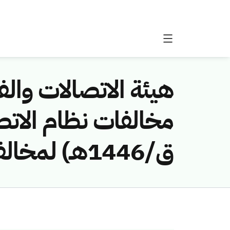
هيئة الاتصالات والفض
ق/1446هـ) لمخالفة (شركه العيوني للاستثمار والمقاولات)